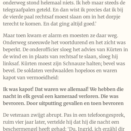
onderweg stond helemaal niets. Ik heb maar steeds de
telegraafpalen geteld. En dan wist ik precies dat ik bij
de vierde paal rechtsaf moest slaan om in het dorpje
terecht te komen. En dat ging altijd goed.’
Maar toen kwam er alarm en moesten ze daar weg.
Onderweg sneeuwde het voortdurend en het zicht was
beperkt. De onderofficier sloeg het advies van Kürten in
de wind en in plaats van rechtsaf te slaan, sloeg hij
linksaf. Kürten moest zijn Schnauze halten; bevel was
bevel. De soldaten verdwaalden hopeloos en waren
kapot van vermoeidheid:
Ik was kapot! Dat waren we allemaal! We hebben die
nacht in elk geval een kameraad verloren. Die was
bevroren. Door uitputting gevallen en toen bevroren
De veteraan zwijgt abrupt. Pas in een telefoongesprek,
ruim vier jaar later, vertelde hij dat hij die nacht een
beschermengel heeft gehad: ‘Du, Ingrid, ich erzähl dir