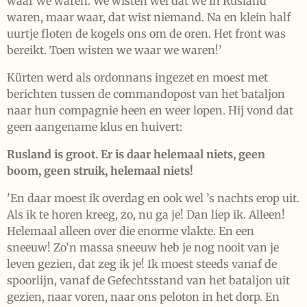
waar we waren. We wisten wel dat we in Rusland
waren, maar waar, dat wist niemand. Na en klein half
uurtje floten de kogels ons om de oren. Het front was
bereikt. Toen wisten we waar we waren!’
Kürten werd als ordonnans ingezet en moest met
berichten tussen de commandopost van het bataljon
naar hun compagnie heen en weer lopen. Hij vond dat
geen aangename klus en huivert:
Rusland is groot. Er is daar helemaal niets, geen
boom, geen struik, helemaal niets!
'En daar moest ik overdag en ook wel ’s nachts erop uit.
Als ik te horen kreeg, zo, nu ga je! Dan liep ik. Alleen!
Helemaal alleen over die enorme vlakte. En een
sneeuw! Zo’n massa sneeuw heb je nog nooit van je
leven gezien, dat zeg ik je! Ik moest steeds vanaf de
spoorlijn, vanaf de Gefechtsstand van het bataljon uit
gezien, naar voren, naar ons peloton in het dorp. En