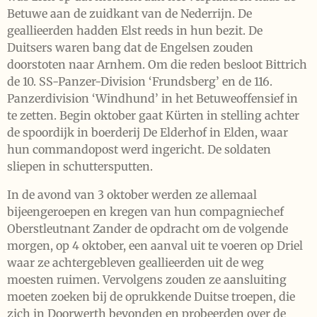
Betuwe aan de zuidkant van de Nederrijn. De
geallieerden hadden Elst reeds in hun bezit. De
Duitsers waren bang dat de Engelsen zouden
doorstoten naar Arnhem. Om die reden besloot Bittrich
de 10. SS-Panzer-Division ‘Frundsberg’ en de 116.
Panzerdivision ‘Windhund’ in het Betuweoffensief in
te zetten. Begin oktober gaat Kürten in stelling achter
de spoordijk in boerderij De Elderhof in Elden, waar
hun commandopost werd ingericht. De soldaten
sliepen in schuttersputten.
In de avond van 3 oktober werden ze allemaal
bijeengeroepen en kregen van hun compagniechef
Oberstleutnant Zander de opdracht om de volgende
morgen, op 4 oktober, een aanval uit te voeren op Driel
waar ze achtergebleven geallieerden uit de weg
moesten ruimen. Vervolgens zouden ze aansluiting
moeten zoeken bij de oprukkende Duitse troepen, die
zich in Doorwerth bevonden en probeerden over de