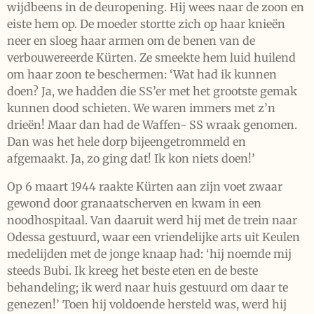
wijdbeens in de deuropening. Hij wees naar de zoon en
eiste hem op. De moeder stortte zich op haar knieën
neer en sloeg haar armen om de benen van de
verbouwereerde Kürten. Ze smeekte hem luid huilend
om haar zoon te beschermen: ‘Wat had ik kunnen
doen? Ja, we hadden die SS’er met het grootste gemak
kunnen dood schieten. We waren immers met z’n
drieën! Maar dan had de Waffen- SS wraak genomen.
Dan was het hele dorp bijeengetrommeld en
afgemaakt. Ja, zo ging dat! Ik kon niets doen!’
Op 6 maart 1944 raakte Kürten aan zijn voet zwaar
gewond door granaatscherven en kwam in een
noodhospitaal. Van daaruit werd hij met de trein naar
Odessa gestuurd, waar een vriendelijke arts uit Keulen
medelijden met de jonge knaap had: ‘hij noemde mij
steeds Bubi. Ik kreeg het beste eten en de beste
behandeling; ik werd naar huis gestuurd om daar te
genezen!’ Toen hij voldoende hersteld was, werd hij